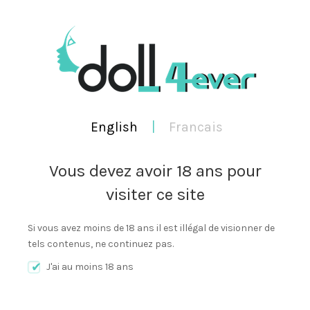
HORAIRES DE BUREAU DE 9:00 À 21:00 HEURES
FRANCAIS
ENGLISH
English
|
Francais
Vous devez avoir 18 ans pour
visiter ce site
0
Cart
SEA
MENU
Si vous avez moins de 18 ans il est illégal de visionner de
tels contenus, ne continuez pas.
Accessoires
Vêtements
Têtes
Perruques
Yeux
J'ai au moins 18 ans