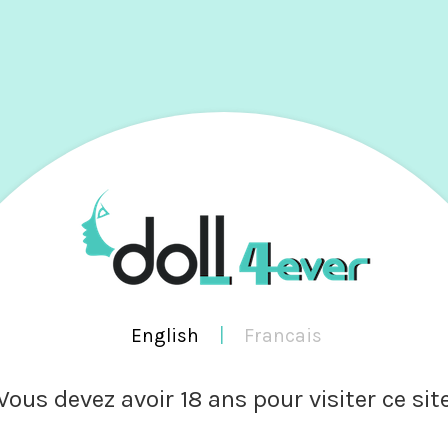
RES
TS
BRANDS
PHOTOS
SOCIAL NET
VIDÉOS
English
|
Francais
P
Vous devez avoir 18 ans pour visiter ce sit
S