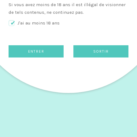
Si vous avez moins de 18 ans il est illégal de visionner
de tels contenus, ne continuez pas.
2
J'ai au moins 18 ans
L
In
Do
cé
Mi
IR
m
• 
• 
• 
• 
• 
• 
•
• 